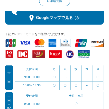
駐車場完備
Googleマップで見る
下記クレジットカードをご利用いただけます。
受付時間
月
火
水
木
金
9:00 - 11:00
〇
〇
〇
－
〇
15:00 - 18:30
〇
〇
〇
－
〇
受付時間
土日・祝日
9:00 - 11:00
〇