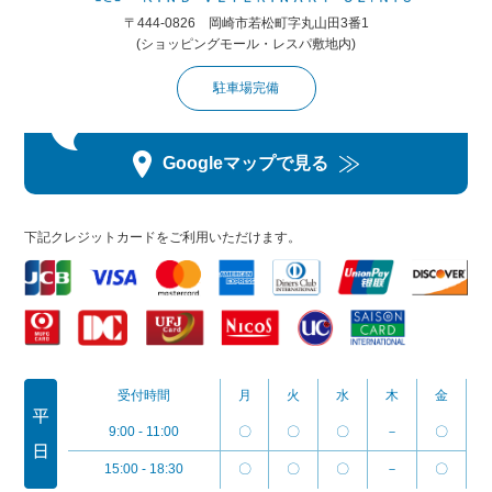
〒444-0826 岡崎市若松町字丸山田3番1
(ショッピングモール・レスパ敷地内)
駐車場完備
Googleマップで見る
下記クレジットカードをご利用いただけます。
受付時間
月
火
水
木
金
9:00 - 11:00
〇
〇
〇
－
〇
15:00 - 18:30
〇
〇
〇
－
〇