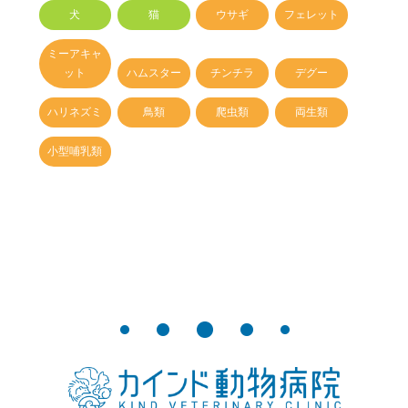
犬
猫
ウサギ
フェレット
ミーアキャ
ット
ハムスター
チンチラ
デグー
ハリネズミ
鳥類
爬虫類
両生類
小型哺乳類