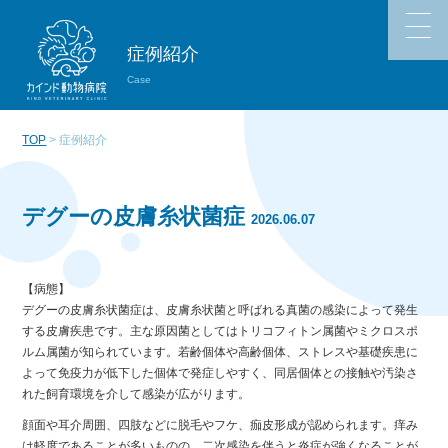
症例紹介
Case
TOP
> 症例紹介
デグーの皮膚糸状菌症
2026.06.07
【病態】
デグーの皮膚糸状菌症は、皮膚糸状菌と呼ばれる真菌の感染によって発生
する皮膚疾患です。主な原因菌としてはトリコフィトン属菌やミクロスポ
ルム属菌が知られています。若齢個体や高齢個体、ストレスや基礎疾患に
よって免疫力が低下した個体で発症しやすく、同居個体との接触や汚染さ
れた飼育環境を介して感染が広がります。
顔面や耳介周囲、四肢などに脱毛やフケ、痂皮形成が認められます。痒み
は軽度であることが多いものの、二次感染を伴うと炎症が強くなることが