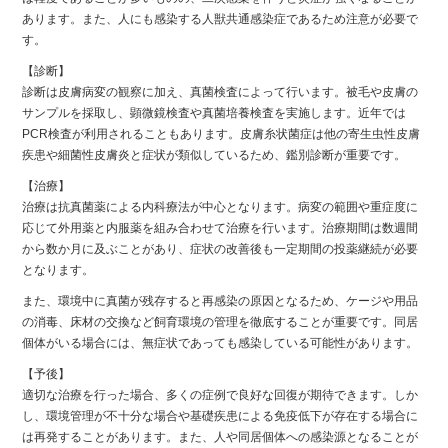
あります。また、人にも感染する人獣共通感染症であるため注意が必要で
す。
【診断】
診断は皮膚病変の観察に加え、真菌検査によって行います。被毛や皮膚の
サンプルを採取し、顕微鏡検査や真菌培養検査を実施します。近年では
PCR検査が利用されることもあります。皮膚糸状菌症は他の寄生虫性皮膚
疾患や細菌性皮膚炎と症状が類似しているため、鑑別診断が重要です。
【治療】
治療は抗真菌薬による内科療法が中心となります。病変の範囲や重症度に
応じて外用薬と内服薬を組み合わせて治療を行います。治療期間は数週間
から数か月に及ぶことがあり、症状の改善後も一定期間の投薬継続が必要
となります。
また、環境中に真菌が残存すると再感染の原因となるため、ケージや用品
の消毒、床材の交換など飼育環境の管理を徹底することが重要です。同居
個体がいる場合には、無症状であっても感染している可能性があります。
【予後】
適切な治療を行った場合、多くの症例で良好な回復が期待できます。しか
し、環境管理が不十分な場合や基礎疾患による免疫低下が存在する場合に
は再発することがあります。また、人や同居個体への感染源となることが