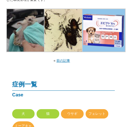
«
前の記事
症例一覧
Case
犬
猫
ウサギ
フェレット
ミーアキャ