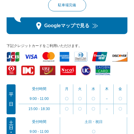
駐車場完備
Googleマップで見る
下記クレジットカードをご利用いただけます。
受付時間
月
火
水
木
金
9:00 - 11:00
〇
〇
〇
－
〇
15:00 - 18:30
〇
〇
〇
－
〇
受付時間
土日・祝日
9:00 - 11:00
〇