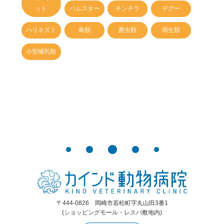
ット
ハムスター
チンチラ
デグー
ハリネズミ
鳥類
爬虫類
両生類
小型哺乳類
〒444-0826 岡崎市若松町字丸山田3番1
(ショッピングモール・レスパ敷地内)