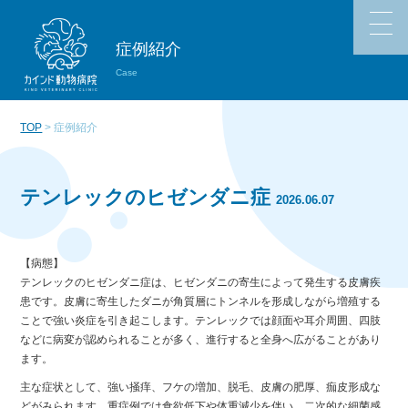
症例紹介
Case
TOP
> 症例紹介
テンレックのヒゼンダニ症
2026.06.07
【病態】
テンレックのヒゼンダニ症は、ヒゼンダニの寄生によって発生する皮膚疾
患です。皮膚に寄生したダニが角質層にトンネルを形成しながら増殖する
ことで強い炎症を引き起こします。テンレックでは顔面や耳介周囲、四肢
などに病変が認められることが多く、進行すると全身へ広がることがあり
ます。
主な症状として、強い掻痒、フケの増加、脱毛、皮膚の肥厚、痂皮形成な
どがみられます。重症例では食欲低下や体重減少を伴い、二次的な細菌感