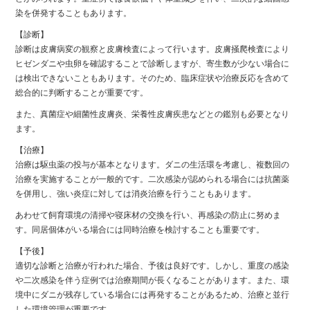
染を併発することもあります。
【診断】
診断は皮膚病変の観察と皮膚検査によって行います。皮膚掻爬検査により
ヒゼンダニや虫卵を確認することで診断しますが、寄生数が少ない場合に
は検出できないこともあります。そのため、臨床症状や治療反応を含めて
総合的に判断することが重要です。
また、真菌症や細菌性皮膚炎、栄養性皮膚疾患などとの鑑別も必要となり
ます。
【治療】
治療は駆虫薬の投与が基本となります。ダニの生活環を考慮し、複数回の
治療を実施することが一般的です。二次感染が認められる場合には抗菌薬
を併用し、強い炎症に対しては消炎治療を行うこともあります。
あわせて飼育環境の清掃や寝床材の交換を行い、再感染の防止に努めま
す。同居個体がいる場合には同時治療を検討することも重要です。
【予後】
適切な診断と治療が行われた場合、予後は良好です。しかし、重度の感染
や二次感染を伴う症例では治療期間が長くなることがあります。また、環
境中にダニが残存している場合には再発することがあるため、治療と並行
した環境管理が重要です。