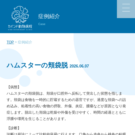
症例紹介
Case
TOP
> 症例紹介
ハムスターの頬袋脱
2026.06.07
【病態】
ハムスターの頬袋脱は、頬袋が口腔外へ反転して突出した状態を指しま
す。頬袋は食物を一時的に貯蔵するための器官ですが、過度な頬袋への詰
め込み、粘着性の高い食物の摂取、外傷、炎症、腫瘍などが原因となり発
症します。脱出した頬袋は乾燥や外傷を受けやすく、時間の経過とともに
浮腫や壊死を生じることがあります。
【診断】
診断は視診によって比較的容易に行えます。口角から赤色から桃色の粘膜