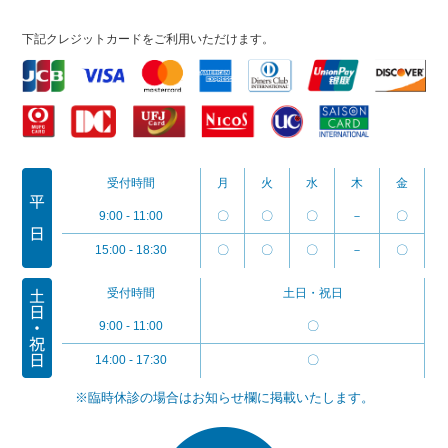
下記クレジットカードをご利用いただけます。
受付時間
月
火
水
木
金
9:00 - 11:00
〇
〇
〇
－
〇
15:00 - 18:30
〇
〇
〇
－
〇
受付時間
土日・祝日
9:00 - 11:00
〇
14:00 - 17:30
〇
※臨時休診の場合はお知らせ欄に掲載いたします。