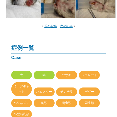
«
前の記事
次の記事
»
症例一覧
Case
犬
猫
ウサギ
フェレット
ミーアキャ
ット
ハムスター
チンチラ
デグー
ハリネズミ
鳥類
爬虫類
両生類
小型哺乳類