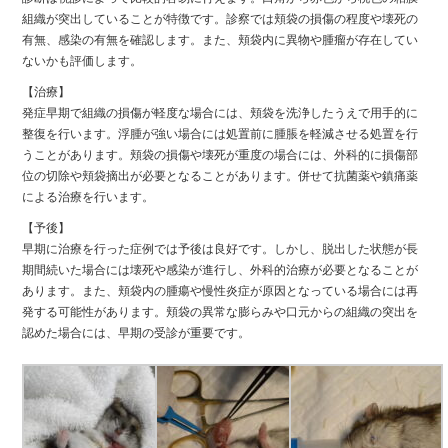
組織が突出していることが特徴です。診察では頬袋の損傷の程度や壊死の
有無、感染の有無を確認します。また、頬袋内に異物や腫瘤が存在してい
ないかも評価します。
【治療】
発症早期で組織の損傷が軽度な場合には、頬袋を洗浄したうえで用手的に
整復を行います。浮腫が強い場合には処置前に腫脹を軽減させる処置を行
うことがあります。頬袋の損傷や壊死が重度の場合には、外科的に損傷部
位の切除や頬袋摘出が必要となることがあります。併せて抗菌薬や鎮痛薬
による治療を行います。
【予後】
早期に治療を行った症例では予後は良好です。しかし、脱出した状態が長
期間続いた場合には壊死や感染が進行し、外科的治療が必要となることが
あります。また、頬袋内の腫瘍や慢性炎症が原因となっている場合には再
発する可能性があります。頬袋の異常な膨らみや口元からの組織の突出を
認めた場合には、早期の受診が重要です。